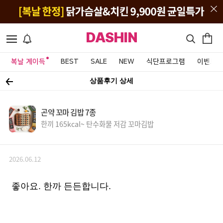
DASHIN
복날 계이득
BEST
SALE
NEW
식단프로그램
이벤트&
상품후기 상세
곤약 꼬마 김밥 7종
한끼 165kcal~ 탄수화물 저감 꼬마김밥
2026.06.12
좋아요. 한까 든든합니다.