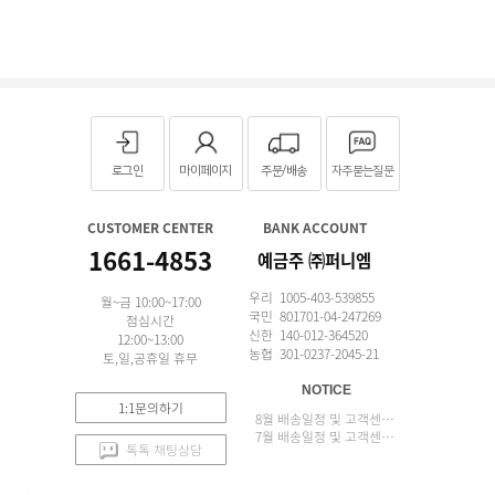
로그인
마이페이지
주문/배송
자주묻는질문
CUSTOMER CENTER
BANK ACCOUNT
1661-4853
예금주 ㈜퍼니엠
우리 1005-403-539855
월~금 10:00~17:00
국민 801701-04-247269
점심시간
신한 140-012-364520
12:00~13:00
농협 301-0237-2045-21
토,일,공휴일 휴무
NOTICE
1:1문의하기
8월 배송일정 및 고객센터 업무 안내
7월 배송일정 및 고객센터 업무 안내
톡톡 채팅상담