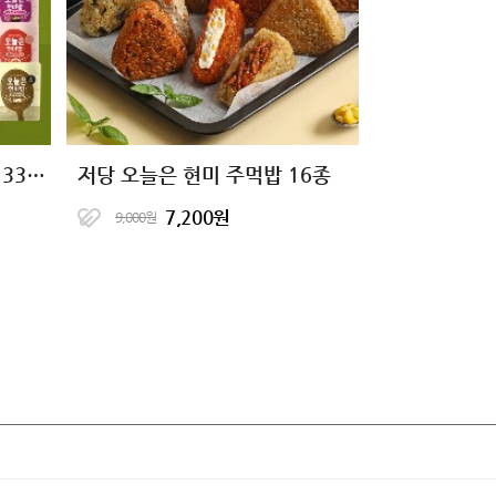
오늘은 현미밥&현미주먹밥 33종 1팩 골라담기
저당 오늘은 현미 주먹밥 16종
7,200원
9,000원