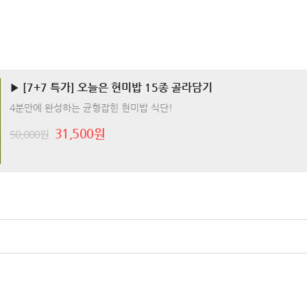
▶ [7+7 특가] 오늘은 현미밥 15종 골라담기
4분만에 완성하는 균형잡힌 현미밥 식단!
31,500원
50,000원