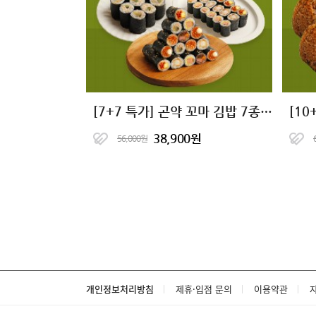
[7+7 특가] 곤약 꼬마 김밥 7종 골라담기
38,900원
56,000원
개인정보처리방침
제휴·입점 문의
이용약관