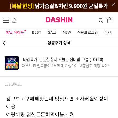
DASHIN
복날 계이득
BEST
SALE
NEW
식단프로그램
이벤트&
상품후기 상세
[타임특가] 든든한 한끼 오늘은 현미밥 17종 (10+10)
다른 반찬 필요없이 4분만에 완성하는 균형잡힌 저당 식단!
2026.06.11
광고보고구매해봣는데 맛잇으면 또사러올예정이
에용
예랑이랑 점심든든히먹어볼게효