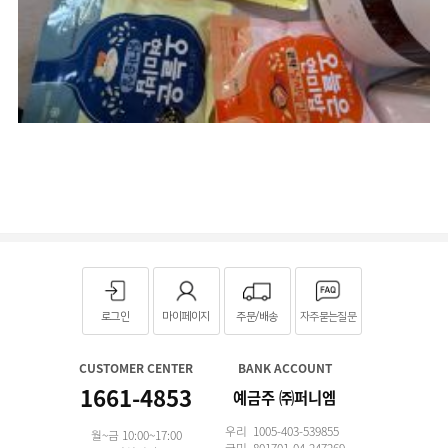
로그인
마이페이지
주문/배송
자주묻는질문
CUSTOMER CENTER
BANK ACCOUNT
1661-4853
예금주 ㈜퍼니엠
우리 1005-403-539855
월~금 10:00~17:00
국민 801701-04-247269