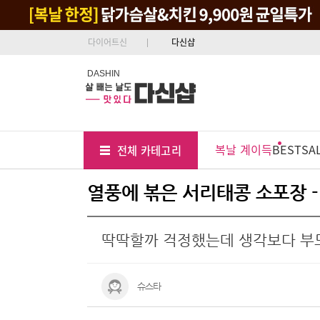
다이어트신
다신샵
DASHIN
Tab
Menu
복날 계이득
BEST
SA
전체 카테고리
Position
열풍에 볶은 서리태콩 소포장 
딱딱할까 걱정했는데 생각보다 부
슈스타