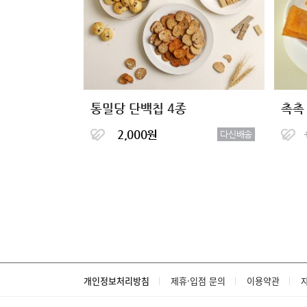
통밀당 단백칩 4종
촉촉
2,000원
다신배송
개인정보처리방침
제휴·입점 문의
이용약관