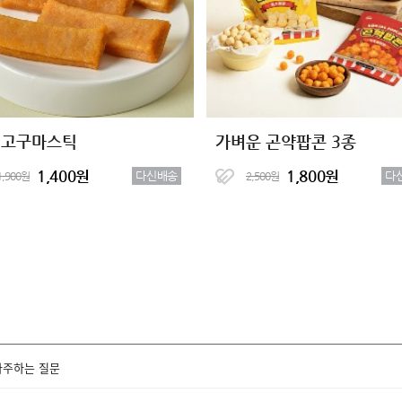
 고구마스틱
가벼운 곤약팝콘 3종
1,400원
1,800원
다신배송
다
1,900원
2,500원
자주하는 질문