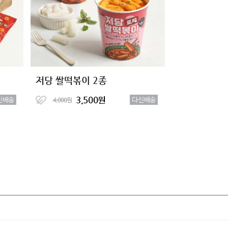
저당 쌀떡볶이 2종
3,500원
신배송
다신배송
4,000원