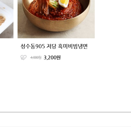
성수동905 저당 흑미비빔냉면
3,200원
4,000원