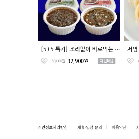
[5+5 특가] 조리없이 바로먹는 저칼로리 곤약이면 2종 (총10팩)
저염
32,900원
다신배송
50,000원
개인정보처리방침
제휴·입점 문의
이용약관