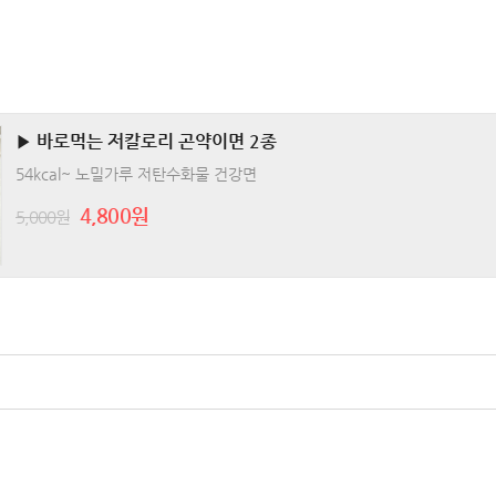
▶ 바로먹는 저칼로리 곤약이면 2종
54kcal~ 노밀가루 저탄수화물 건강면
4,800원
5,000원