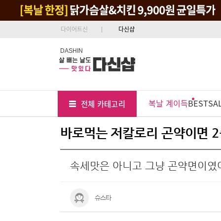
다이어트신
다신샵
DASHIN
Tab
Menu
복날 계이득
BEST
SA
전체 카테고리
Position
바로먹는 저칼로리 곤약이면 2
속세맛은 아니고 그냥 곤약면이였
슈스타