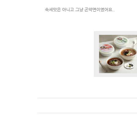
속세맛은 아니고 그냥 곤약면이였어요..