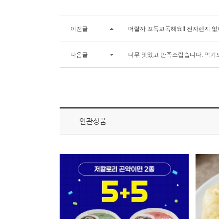
이전글
머랄까 꼬독꼬독해요!! 전자렌지 없
다음글
너무 맛있고 만족스럽습니다. 먹기
연관상품