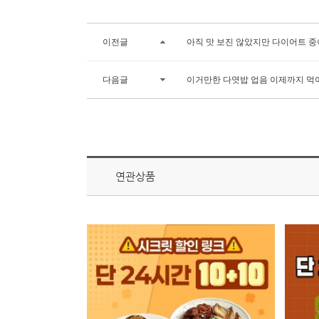
이전글
아직 맛 보진 않았지만 다이어트 중
다음글
이거만한 다엿밥 업음 이제까지 먹
연관상품