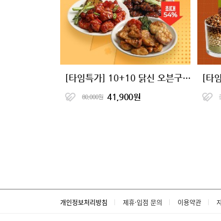
[타임특가] 10+10 닭신 오븐구이 닭안심살&닭가슴살 16종 골라담기
41,900원
80,000원
개인정보처리방침
제휴·입점 문의
이용약관