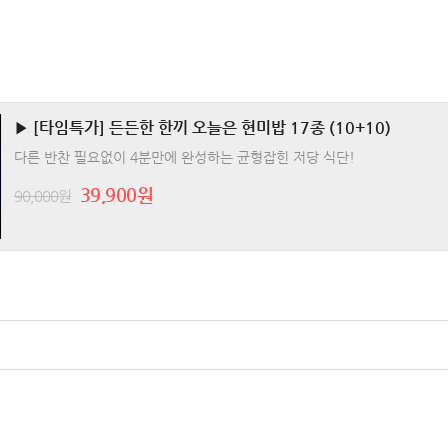
▶ [타임특가] 든든한 한끼 오늘은 현미밥 17종 (10+10)
다른 반찬 필요없이 4분만에 완성하는 균형잡힌 저당 식단!
39,900원
90,000원