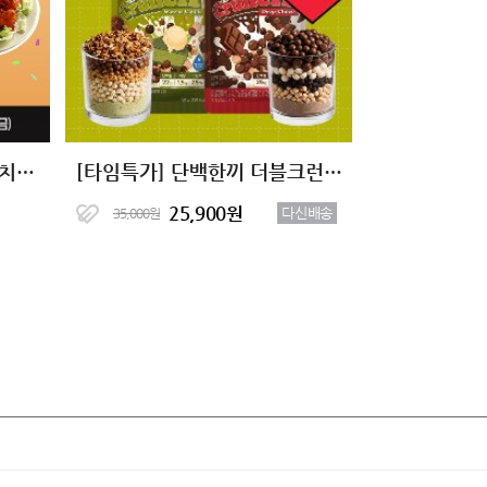
[바글이X다신샵] 닭가슴살 치킨&마녀스프 10종 단독핫딜
[타임특가] 단백한끼 더블크런치 단백질쉐이크 2종 (7+7)
25,900원
다신배송
35,000원