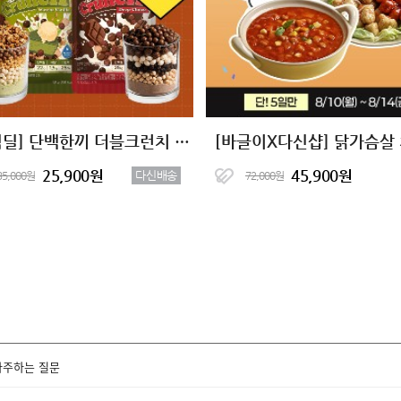
[타임딜] 단백한끼 더블크런치 단백질쉐이크 2종 (7+7)
25,900원
45,900원
다신배송
35,000원
72,000원
자주하는 질문