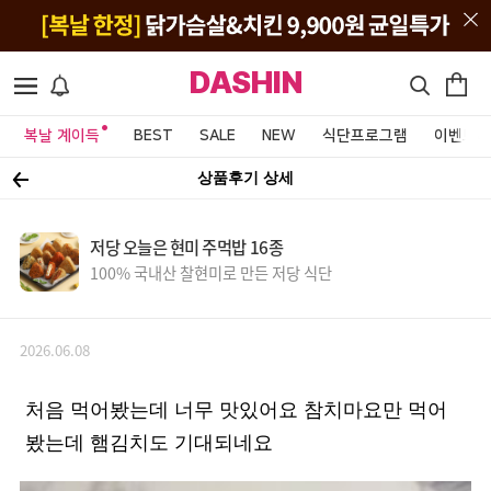
DASHIN
복날 계이득
BEST
SALE
NEW
식단프로그램
이벤트&
상품후기 상세
저당 오늘은 현미 주먹밥 16종
100% 국내산 찰현미로 만든 저당 식단
2026.06.08
처음 먹어봤는데 너무 맛있어요 참치마요만 먹어
봤는데 햄김치도 기대되네요