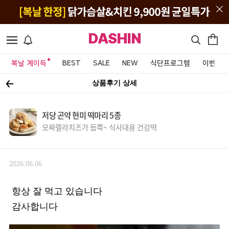
DASHIN
복날 계이득
BEST
SALE
NEW
식단프로그램
이벤트&
상품후기 상세
저당 곤약 현미 떡마리 5종
모짜렐라치즈가 듬뿍~ 식사대용 건강떡
2026.06.06
항상 잘 먹고 있습니다
감사합니다