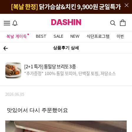
DASHIN
복날 계이득
BEST
SALE
NEW
식단프로그램
이벤트&
상품후기 상세
[2+1 특가] 통밀당 브리또 3종
*추가증정* 100% 통밀 또띠아, 단백질 토핑, 저당소스
2026.06.05
맛있어서 다시 주문했어요