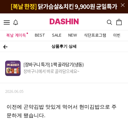
DASHIN
복날 계이득
BEST
SALE
NEW
식단프로그램
이벤트&
상품후기 상세
[장바구니 특가] 1팩 골라담기(냉동)
장바구니에서 바로 골라담으세요~
2026.06.05
이전에 곤약김밥 맛있게 먹어서 현미김밥으로 주
문하게 됐습니다.