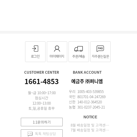
로그인
마이페이지
주문/배송
자주묻는질문
CUSTOMER CENTER
BANK ACCOUNT
1661-4853
예금주 ㈜퍼니엠
우리 1005-403-539855
월~금 10:00~17:00
국민 801701-04-247269
점심시간
신한 140-012-364520
12:00~13:00
농협 301-0237-2045-21
토,일,공휴일 휴무
NOTICE
1:1문의하기
8월 배송일정 및 고객센터 업무 안내
7월 배송일정 및 고객센터 업무 안내
톡톡 채팅상담