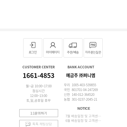
로그인
마이페이지
주문/배송
자주묻는질문
CUSTOMER CENTER
BANK ACCOUNT
1661-4853
예금주 ㈜퍼니엠
우리 1005-403-539855
월~금 10:00~17:00
국민 801701-04-247269
점심시간
신한 140-012-364520
12:00~13:00
농협 301-0237-2045-21
토,일,공휴일 휴무
NOTICE
1:1문의하기
7월 배송일정 및 고객센터 업무 안내
6월 배송일정 및 고객센터 업무 안내
톡톡 채팅상담