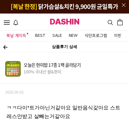
DASHIN
복날 계이득
BEST
SALE
NEW
식단프로그램
이벤트&
상품후기 상세
오늘은 현미밥 17종 1팩 골라담기
100% 국내산 쌀&현미
2026.06.02
ㅋㅋ다이*트가아닌거같아요 일반음식갗아요 스트
레스안받고 살빼는거같아요