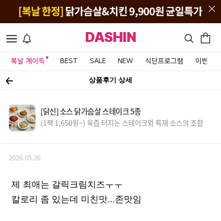
DASHIN
복날 계이득
BEST
SALE
NEW
식단프로그램
이벤트&
상품후기 상세
[닭신] 소스 닭가슴살 스테이크 5종
(1팩 1,650원~) 육즙 터지는 스테이크와 특제 소스의 조합
2026.05.26
제 최애는 갈릭크림치즈ㅜㅜ
칼로리 좀 있는데 미친맛...존맛임