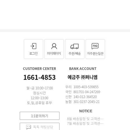
로그인
마이페이지
주문/배송
자주묻는질문
CUSTOMER CENTER
BANK ACCOUNT
1661-4853
예금주 ㈜퍼니엠
우리 1005-403-539855
월~금 10:00~17:00
국민 801701-04-247269
점심시간
신한 140-012-364520
12:00~13:00
농협 301-0237-2045-21
토,일,공휴일 휴무
NOTICE
1:1문의하기
8월 배송일정 및 고객센터 업무 안내
7월 배송일정 및 고객센터 업무 안내
톡톡 채팅상담