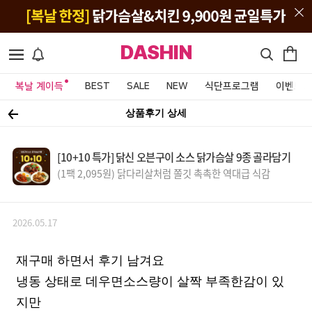
DASHIN
복날 계이득
BEST
SALE
NEW
식단프로그램
이벤트&
상품후기 상세
[10+10 특가] 닭신 오븐구이 소스 닭가슴살 9종 골라담기
(1팩 2,095원) 닭다리살처럼 쫄깃 촉촉한 역대급 식감
2026.05.17
재구매 하면서 후기 남겨요
냉동 상태로 데우면소스량이 살짝 부족한감이 있
지만