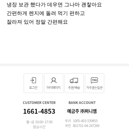
냉장 보관 했다가 데우면 그나마 괜챃아요
간편하게 렌지에 돌려 먹기 편하고
잘라져 있어 정말 간편해요
로그인
마이페이지
주문/배송
자주묻는질문
CUSTOMER CENTER
BANK ACCOUNT
1661-4853
예금주 ㈜퍼니엠
우리 1005-403-539855
월~금 10:00~17:00
국민 801701-04-247269
점심시간