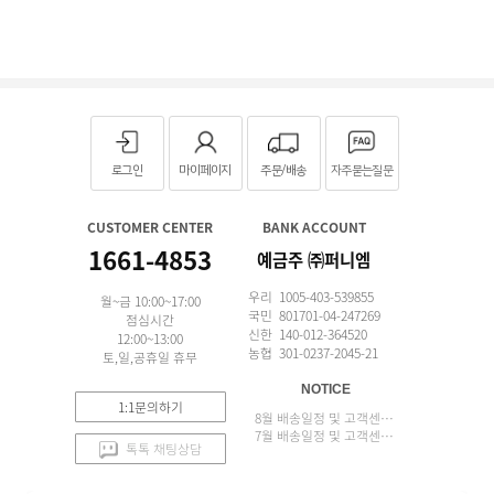
로그인
마이페이지
주문/배송
자주묻는질문
CUSTOMER CENTER
BANK ACCOUNT
1661-4853
예금주 ㈜퍼니엠
우리 1005-403-539855
월~금 10:00~17:00
국민 801701-04-247269
점심시간
신한 140-012-364520
12:00~13:00
농협 301-0237-2045-21
토,일,공휴일 휴무
NOTICE
1:1문의하기
8월 배송일정 및 고객센터 업무 안내
7월 배송일정 및 고객센터 업무 안내
톡톡 채팅상담