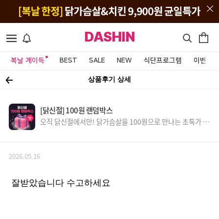
DASHIN
복날 계이득
BEST
SALE
NEW
식단프로그램
이벤트&
상품후기 상세
[닭신절] 100원 랜덤박스
오직 닭신절에서만! 닭가슴살을 100원으로 만나는 초특가 득
템 찬스!
2026.05.16
잘받았습니다 수고하세요