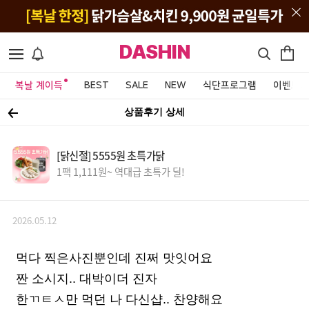
DASHIN
복날 계이득
BEST
SALE
NEW
식단프로그램
이벤트&
상품후기 상세
[닭신절] 5555원 초특가닭
1팩 1,111원~ 역대급 초특가 딜!
2026.05.12
먹다 찍은사진뿐인데 진쩌 맛잇어요
짠 소시지.. 대박이더 진자
한ㄲㅌㅅ만 먹던 나 다신샵.. 찬양해요