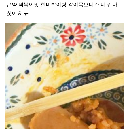
곤약 덕복이맛 현미밥이랑 같이묵으니간 너무 마
싯어요 ㅠ