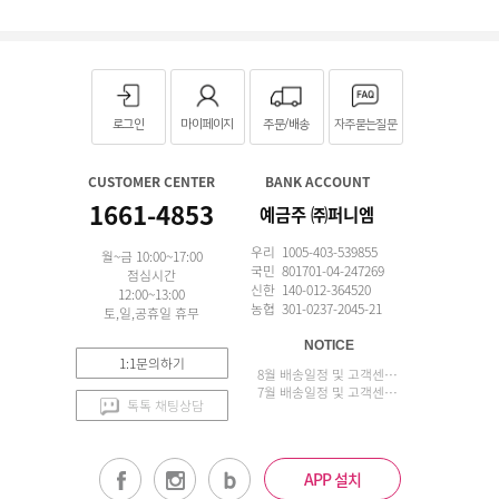
로그인
마이페이지
주문/배송
자주묻는질문
CUSTOMER CENTER
BANK ACCOUNT
1661-4853
예금주 ㈜퍼니엠
우리 1005-403-539855
월~금 10:00~17:00
국민 801701-04-247269
점심시간
신한 140-012-364520
12:00~13:00
농협 301-0237-2045-21
토,일,공휴일 휴무
NOTICE
1:1문의하기
8월 배송일정 및 고객센터 업무 안내
7월 배송일정 및 고객센터 업무 안내
톡톡 채팅상담
APP 설치