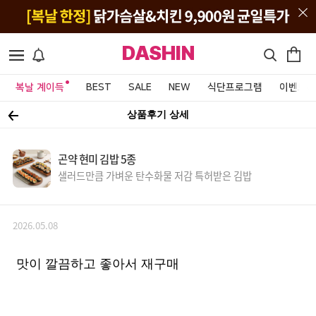
DASHIN
복날 계이득
BEST
SALE
NEW
식단프로그램
이벤트&
상품후기 상세
곤약 현미 김밥 5종
샐러드만큼 가벼운 탄수화물 저감 특허받은 김밥
2026.05.08
맛이 깔끔하고 좋아서 재구매