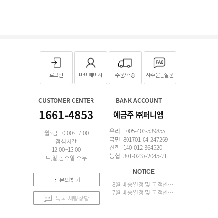
로그인
마이페이지
주문/배송
자주묻는질문
CUSTOMER CENTER
BANK ACCOUNT
1661-4853
예금주 ㈜퍼니엠
우리 1005-403-539855
월~금 10:00~17:00
국민 801701-04-247269
점심시간
신한 140-012-364520
12:00~13:00
농협 301-0237-2045-21
토,일,공휴일 휴무
NOTICE
1:1문의하기
8월 배송일정 및 고객센터 업무 안내
7월 배송일정 및 고객센터 업무 안내
톡톡 채팅상담