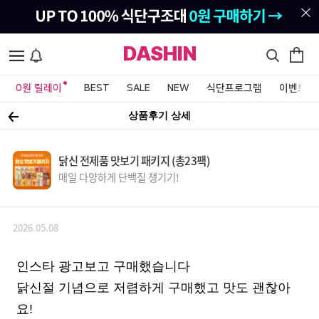
DASHIN
0원 릴레이
BEST
SALE
NEW
식단프로그램
이벤트&
상품후기 상세
닭신 전제품 맛보기 패키지 (총23팩)
매일 다양하게 단백질 챙기기!
2026.05.08
인스타 광고보고 구매했습니다
닭신절 기념으로 저렴하게 구매했고 맛도 괜찮아
요!