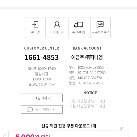
로그인
마이페이지
주문/배송
자주묻는질문
CUSTOMER CENTER
BANK ACCOUNT
1661-4853
예금주 ㈜퍼니엠
우리 1005-403-539855
월~금 10:00~17:00
국민 801701-04-247269
점심시간
신한 140-012-364520
12:00~13:00
농협 301-0237-2045-21
토,일,공휴일 휴무
NOTICE
1:1문의하기
8월 배송일정 및 고객센터 업무 안내
7월 배송일정 및 고객센터 업무 안내
톡톡 채팅상담
APP 설치