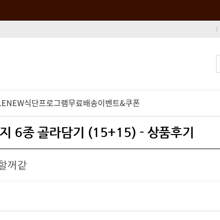
LE
NEW
식단프로그램
무료배송
이벤트&쿠폰
 6종 골라담기 (15+15) - 상품후기
강할꺼같