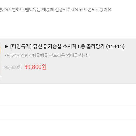
어요! 별하나 뺀이유는 배송에 신경써주세요ㅜ 파손되서왔어요
▶ [타임특가] 닭신 닭가슴살 소시지 6종 골라담기 (15+15)
*단 24시간만* 탱글탱글 부드러운 역대급 식감!
39,800원
90,000원