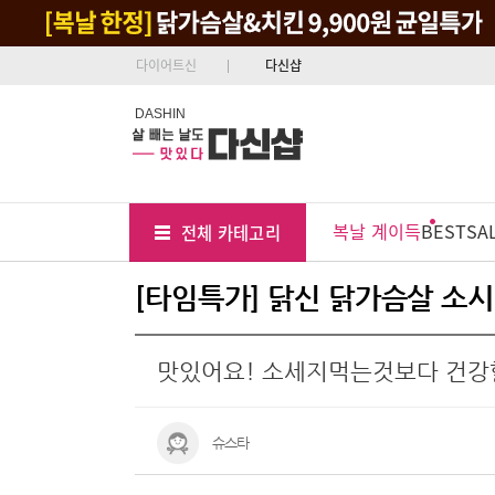
다이어트신
다신샵
DASHIN
Tab
Menu
복날 계이득
BEST
SA
전체 카테고리
Position
[타임특가] 닭신 닭가슴살 소시지
맛있어요! 소세지먹는것보다 건
슈스타