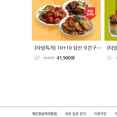
[타임특가] 10+10 닭신 오븐구이 닭안심살&닭가슴살 16종 골라담기
41,900원
80,000원
개인정보처리방침
제휴·입점 문의
이용약관