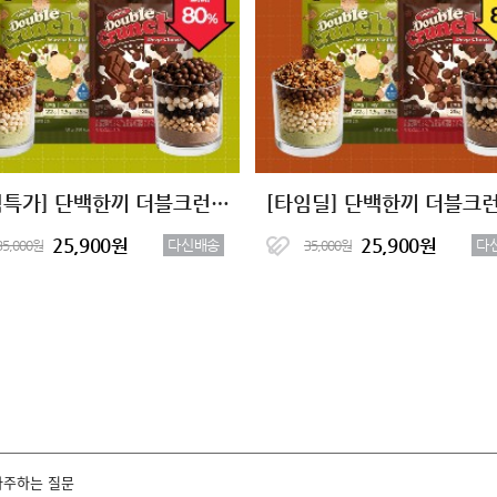
[타임특가] 단백한끼 더블크런치 단백질쉐이크 2종 (7+7)
25,900원
25,900원
다신배송
다
35,000원
35,000원
자주하는 질문