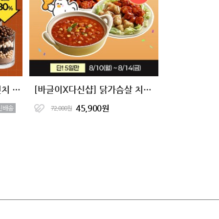
[타임딜] 단백한끼 더블크런치 단백질쉐이크 2종 (7+7)
[바글이X다신샵] 닭가슴살 치킨&마녀스프 10종 단독핫딜
45,900원
신배송
72,000원