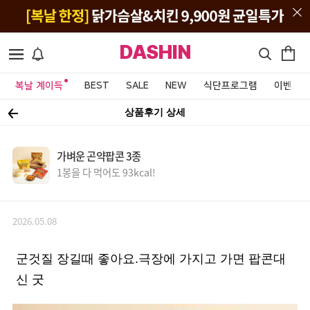
DASHIN
복날 계이득
BEST
SALE
NEW
식단프로그램
이벤트&
상품후기 상세
가벼운 곤약팝콘 3종
1봉을 다 먹어도 93kcal!
2026.05.08
군것질 장길때 좋아요.극장에 가지고 가면 팝콘대
신 굿