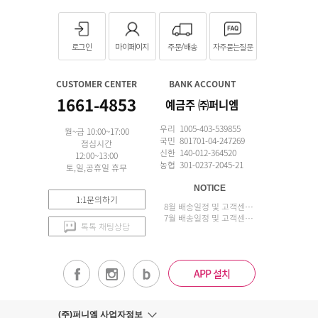
로그인
마이페이지
주문/배송
자주묻는질문
CUSTOMER CENTER
BANK ACCOUNT
1661-4853
예금주 ㈜퍼니엠
우리 1005-403-539855
월~금 10:00~17:00
국민 801701-04-247269
점심시간
신한 140-012-364520
12:00~13:00
농협 301-0237-2045-21
토,일,공휴일 휴무
NOTICE
1:1문의하기
8월 배송일정 및 고객센터 업무 안내
7월 배송일정 및 고객센터 업무 안내
톡톡 채팅상담
APP 설치
(주)퍼니엠 사업자정보